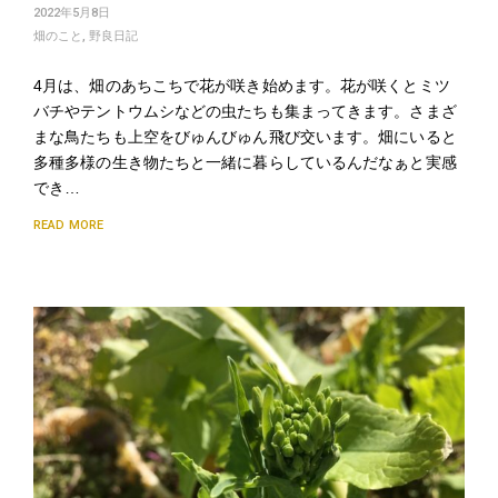
2022年5月8日
畑のこと
,
野良日記
4月は、畑のあちこちで花が咲き始めます。花が咲くとミツ
バチやテントウムシなどの虫たちも集まってきます。さまざ
まな鳥たちも上空をびゅんびゅん飛び交います。畑にいると
多種多様の生き物たちと一緒に暮らしているんだなぁと実感
でき…
READ MORE