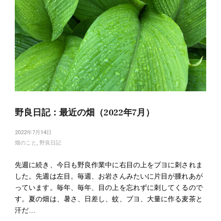
野良日記：最近の畑（2022年7月）
2022年7月14日
畑のこと
,
野良日記
先週に続き、今日も野良作業中に右目の上をブヨに刺されま
した。先週は左目。毎週、お岩さんみたいに片目が腫れあが
っています。毎年、毎年、目の上を忘れずに刺してくるので
す。夏の畑は、暑さ、日差し、蚊、ブヨ、大量に作る麦茶と
汗だ…