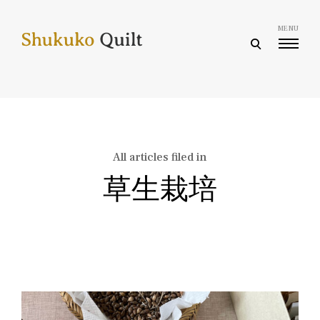
Skip
to
MENU
content
open
search
form
All articles filed in
草生栽培
Posts