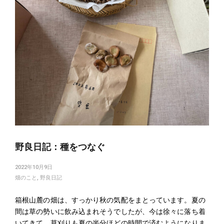
navigation
野良日記：種をつなぐ
2022年10月9日
畑のこと
,
野良日記
箱根山麓の畑は、すっかり秋の気配をまとっています。夏の
間は草の勢いに飲み込まれそうでしたが、今は徐々に落ち着
いてきて、草刈りも夏の半分ほどの時間で済むようになりま