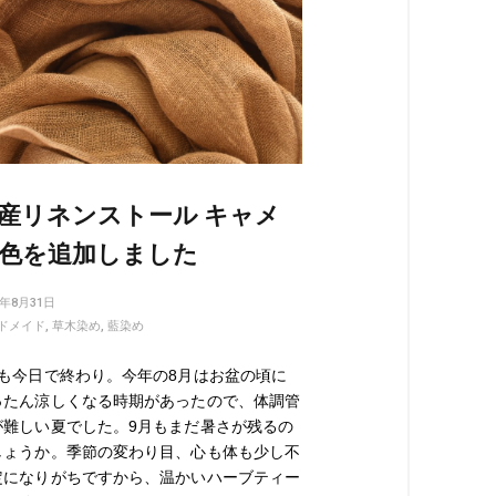
産リネンストール キャメ
色を追加しました
1年8月31日
ドメイド
,
草木染め
,
藍染め
月も今日で終わり。今年の8月はお盆の頃に
ったん涼しくなる時期があったので、体調管
が難しい夏でした。9月もまだ暑さが残るの
しょうか。季節の変わり目、心も体も少し不
定になりがちですから、温かいハーブティー