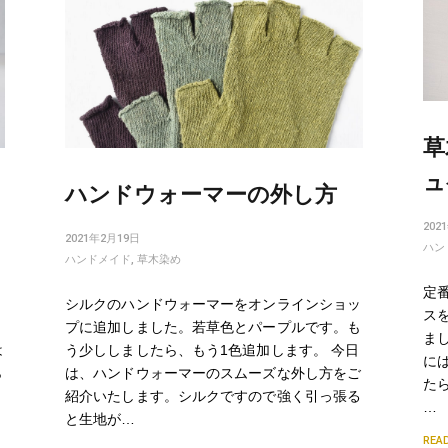
草
ュ
ハンドウォーマーの外し方
202
2021年2月19日
ハン
ハンドメイド
,
草木染め
定
シルクのハンドウォーマーをオンラインショッ
スを
プに追加しました。若草色とパープルです。も
ま
う少ししましたら、もう1色追加します。 今日
は
に
は、ハンドウォーマーのスムーズな外し方をご
ら
た
紹介いたします。シルクですので強く引っ張る
…
と生地が…
REA