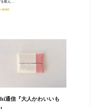
どを飲ん…
D MORE
ichi通信『大人かわいいも
』