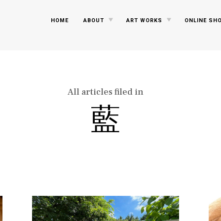
TOGGLE
TOGGLE
HOME
ABOUT
ART WORKS
ONLINE SH
CHILD
CHILD
MENU
MENU
All articles filed in
藍