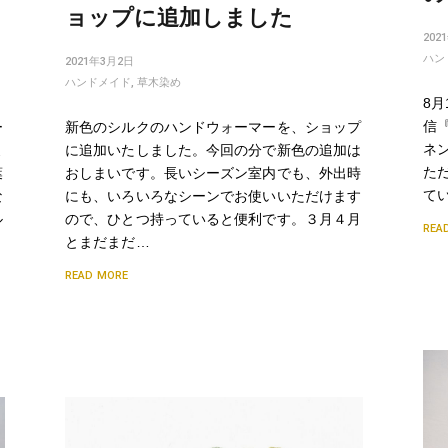
ョップに追加しました
202
ハン
2021年3月2日
ハンドメイド
,
草木染め
8月
信
ー
新色のシルクのハンドウォーマーを、ショップ
ネ
よ
に追加いたしました。今回の分で新色の追加は
ただ
葉
おしまいです。長いシーズン室内でも、外出時
て
な
にも、いろいろなシーンでお使いいただけます
ル
ので、ひとつ持っていると便利です。３月４月
REA
とまだまだ…
READ MORE