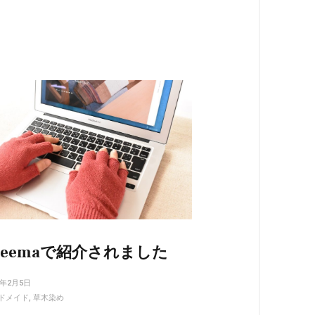
reemaで紹介されました
1年2月5日
ドメイド
,
草木染め