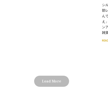
シ
部
ん
え
ン
雑
REA
Load More