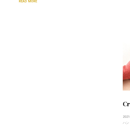
READ MORE
C
202
ハン