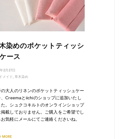
木染めのポケットティッシ
ケース
1年2月27日
ドメイド
,
草木染め
番の大人のリネンのポケットティッシュケー
、Creemaとiichiのショップに追加いたし
した。シュクコキルトのオンラインショップ
は掲載しておりません。ご購入をご希望でし
らお気軽にメールにてご連絡くださいね。
D MORE