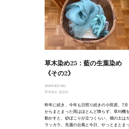
navigation
草木染め25：藍の生葉染め
《その2》
2024年8月18日
草木染め
,
藍染め
昨年に続き、今年も日照り続きの小田原。7月
からまとまった雨はほとんど降らず、草刈機
動かすと、砂ぼこりが立つくらい、畑の土は
ラッカラ。先週の台風と今日、やっとまとま