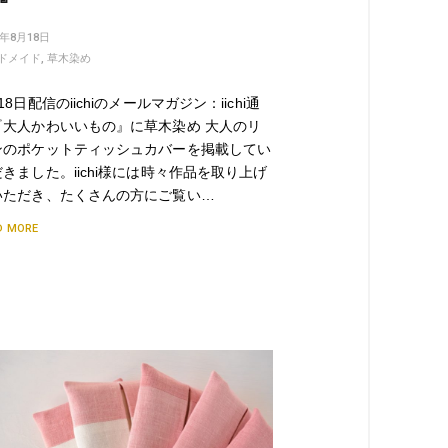
1年8月18日
ドメイド
,
草木染め
18日配信のiichiのメールマガジン：iichi通
『大人かわいいもの』に草木染め 大人のリ
ンのポケットティッシュカバーを掲載してい
きました。iichi様には時々作品を取り上げ
いただき、たくさんの方にご覧い…
D MORE