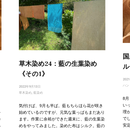
国
草木染め24：藍の生葉染め
ル
《その1》
202
ハン
2022年9月13日
草木染め
,
藍染め
8
い
気付けば、9月も半ば。藍もちらほら花が咲き
理
を
始めているのですが、元気な葉っぱもまだあり
で
カ
ます。作業に余裕ができた週末に、藍の生葉染
安
っ
めをやってみました。染めた布はシルク。藍の