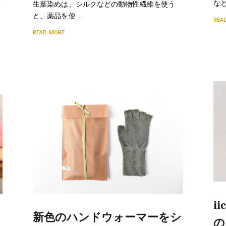
な
こ
生葉染めは、シルクなどの動物性繊維を使う
と、薬品を使…
REA
READ MORE
i
ッ
新色のハンドウォーマーをシ
の