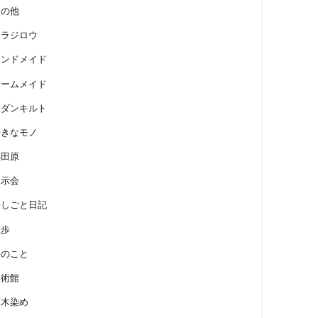
その他
トラジロウ
ハンドメイド
ホームメイド
モダンキルト
好きなモノ
小田原
展示会
手しごと日記
散歩
畑のこと
美術館
草木染め