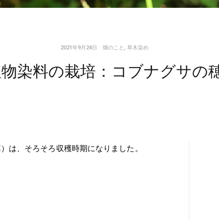
2021年9月24日
畑のこと
,
草木染め
植物染料の栽培：コブナグサの
草）は、そろそろ収穫時期になりました。