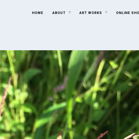
TOGGLE
TOGGLE
HOME
ABOUT
ART WORKS
ONLINE SH
CHILD
CHILD
MENU
MENU