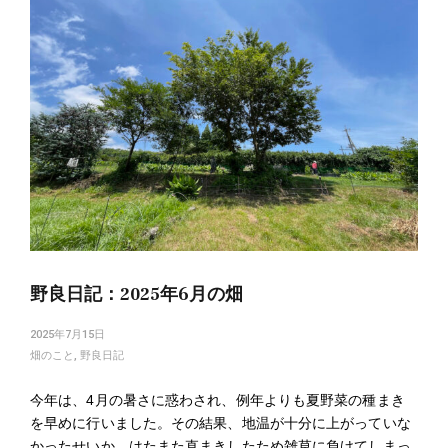
navigation
野良日記：2025年6月の畑
2025年7月15日
畑のこと
,
野良日記
今年は、4月の暑さに惑わされ、例年よりも夏野菜の種まき
を早めに行いました。その結果、地温が十分に上がっていな
かったせいか、はたまた直まきしたため雑草に負けてしまっ