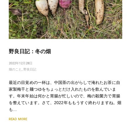
野良日記：冬の畑
2022年12月28日
畑のこと
,
野良日記
最近の目覚めの一杯は、中国茶の出がらしで淹れたお茶に自
家製梅干と麺つゆをちょっとだけ入れたものを飲んでいま
す。年末年始は何かと胃腸が忙しいので、梅の殺菌力で胃腸
を整えています。さて、2022年ももうすぐ終わりますね。畑
も…
READ MORE