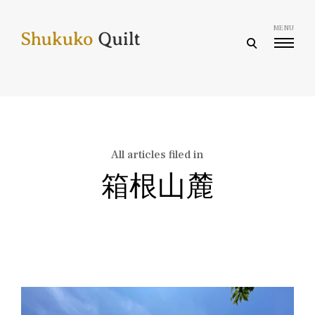
Skip
to
MENU
content
open
search
form
All articles filed in
箱根山麓
Posts