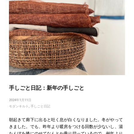
navigation
手しごと日記：新年の手しごと
2024年1月11日
モダンキルト
,
手しごと日記
朝起きて廊下に出ると吐く息が白くなりました。冬がやって
きました。でも、昨年より暖房をつける回数が少ないし、湯
たんぽを膝にのせてなんとか乗り切っているので、例年より