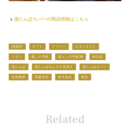
湯たんぽカバーの商品情報はこちら
navigate_next
FASHY
ギフト
ファシー
モダンキルト
リネン
暮しの手帖
暮らしの手帖28
柿渋染
湯たんぽ
湯たんぽのよさを見直す
湯たんぽカバー
自然素材
花森安治
草木染め
藍染
Related