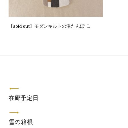
【sold out】モダンキルトの湯たんぽ_L
投
稿
ナ
在廊予定日
ビ
ゲ
雪の箱根
ー