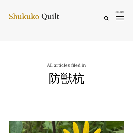
Skip
to
MENU
content
open
search
form
All articles filed in
防獣杭