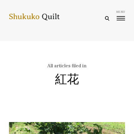
Skip
to
MENU
content
open
search
form
All articles filed in
紅花