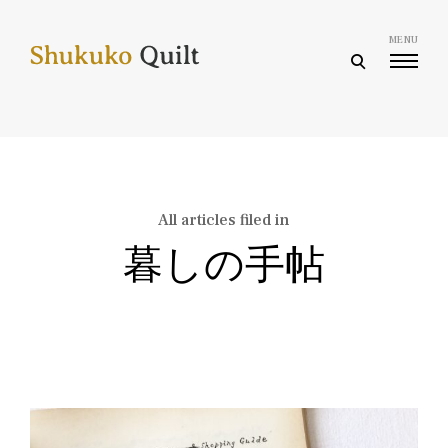
Skip
to
MENU
content
open
search
form
All articles filed in
暮しの手帖