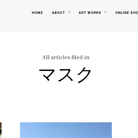
TOGGLE
TOGGLE
HOME
ABOUT
ART WORKS
ONLINE SH
CHILD
CHILD
MENU
MENU
All articles filed in
マスク