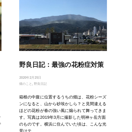
野良日記：最強の花粉症対策
2020年2月25日
畑のこと
,
野良日記
り
箱根の中腹に位置するうちの畑は、花粉シーズ
う
ンになると、山から砂埃かしら？と見間違える
と
ほどの花粉が春の強い風に煽られて舞ってきま
ナ
す。写真は2019年3月に撮影した明神ヶ岳方面
で
のものです。横浜に住んでいた頃は、こんな光
景はテ…