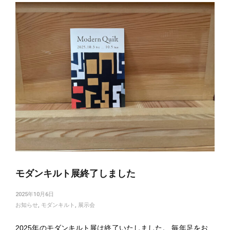
Posts
navigation
モダンキルト展終了しました
2025年10月6日
お知らせ
,
モダンキルト
,
展示会
2025年のモダンキルト展は終了いたしました。 毎年足をお