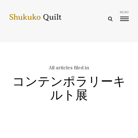
Skip
to
MENU
content
open
search
form
All articles filed in
コンテンポラリーキ
ルト展