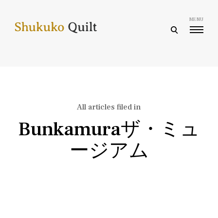
Skip
to
MENU
content
open
search
form
All articles filed in
Bunkamuraザ・ミュ
ージアム