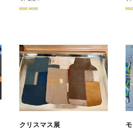
READ MORE
REA
クリスマス展
モ