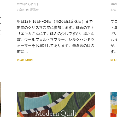
2023年12月15日
202
お知らせ
,
展示会
お知
ル
明日12月16日〜24日（※20日は定休日）まで
ブ
ル
開催のクリスマス展に参加します。鎌倉のアト
ト
販
リエキカさんにて。ほんの少しですが、湯たん
ざ
て
ぽ、ウールフェルトマフラー、シルクハンドウ
も
ォーマーをお届けしてあります。鎌倉宮の目の
が
前に…
す
READ MORE
REA