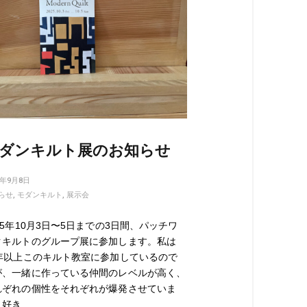
ダンキルト展のお知らせ
5年9月8日
らせ
,
モダンキルト
,
展示会
25年10月3日〜5日までの3日間、パッチワ
クキルトのグループ展に参加します。私は
0年以上このキルト教室に参加しているので
が、一緒に作っている仲間のレベルが高く、
れぞれの個性をそれぞれが爆発させていま
。好き…