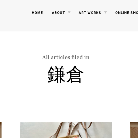
TOGGLE
TOGGLE
HOME
ABOUT
ART WORKS
ONLINE SH
CHILD
CHILD
MENU
MENU
All articles filed in
鎌倉