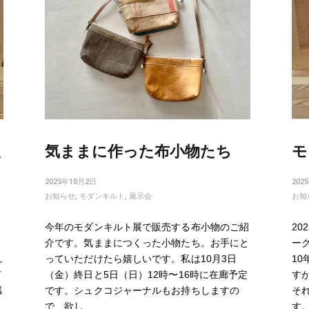
た
気ままに作った布小物たち
モ
2025年10月2日
202
お知らせ
,
モダンキルト
,
展示会
お知
今年のモダンキルト展で販売する布小物のご紹
20
介です。気ままにつくった小物たち。お手にと
ー
れ
っていただけたら嬉しいです。私は10月3日
1
て
（金）終日と5日（日）12時〜16時に在廊予定
す
感
です。シュクコジャーナルもお持ちしますの
そ
で、欲し…
す