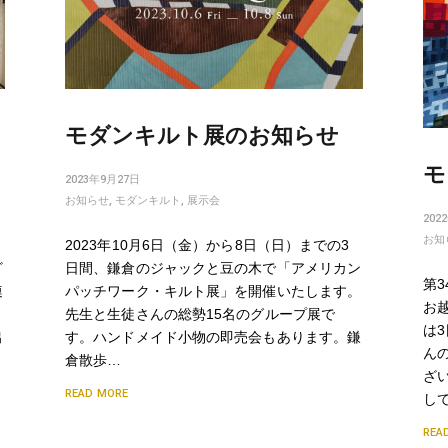
モダンキルト展のお知らせ
モ
2023年9月27日
お知らせ
,
モダンキルト
,
展示会
202
お知
2023年10月6日（金）から8日（日）までの3
ざ
日間、鎌倉のジャックと豆の木で「アメリカン
第
連
パッチワーク・キルト展」を開催いたします。
お
さ
先生と生徒さんの総勢15名のグループ展で
は
出
す。ハンドメイド小物の即売会もあります。鎌
ん
倉散歩…
ざ
READ MORE
し
REA