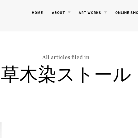
TOGGLE
TOGGLE
HOME
ABOUT
ART WORKS
ONLINE SH
CHILD
CHILD
MENU
MENU
All articles filed in
草木染ストール