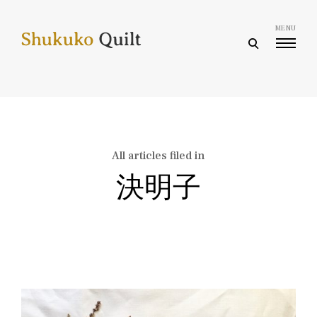
Skip
to
MENU
content
open
search
form
All articles filed in
決明子