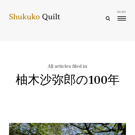
Skip
to
MENU
content
open
search
form
All articles filed in
柚木沙弥郎の100年