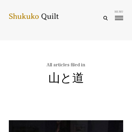
Skip
to
MENU
content
open
search
form
All articles filed in
山と道