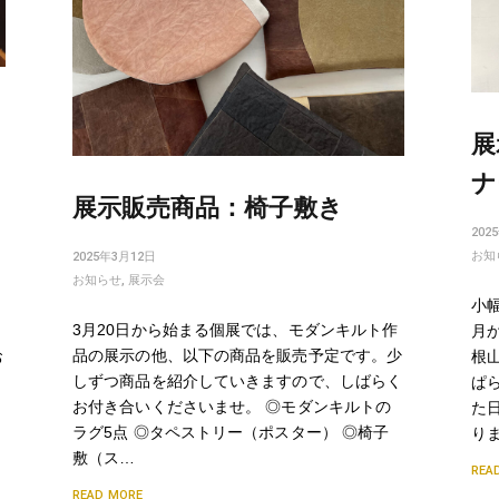
じ
展
ナ
展示販売商品：椅子敷き
202
お知
2025年3月12日
お知らせ
,
展示会
小
3月20日から始まる個展では、モダンキルト作
月
品の展示の他、以下の商品を販売予定です。少
根
お
しずつ商品を紹介していきますので、しばらく
ぱ
お付き合いくださいませ。 ◎モダンキルトの
た
ラグ5点 ◎タペストリー（ポスター） ◎椅子
り
敷（ス…
REA
READ MORE