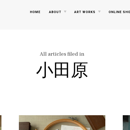
TOGGLE
TOGGLE
HOME
ABOUT
ART WORKS
ONLINE SH
CHILD
CHILD
MENU
MENU
All articles filed in
小田原