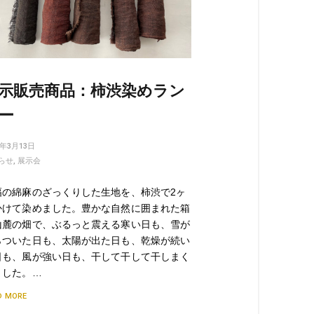
示販売商品：柿渋染めラン
ー
5年3月13日
らせ
,
展示会
幅の綿麻のざっくりした生地を、柿渋で2ヶ
かけて染めました。豊かな自然に囲まれた箱
山麓の畑で、ぶるっと震える寒い日も、雪が
らついた日も、太陽が出た日も、乾燥が続い
日も、風が強い日も、干して干して干しまく
ました。…
D MORE