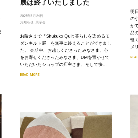
展は終了いたしました
明日
2025年3月24日
い
の
お知らせ
,
展示会
が
限
品
お陰さまで「Shukuko Quilt 暮らしを染めるモ
軽
ダンキルト展」を無事に終えることができまし
メ
た。 会期中、お越しくださったみなさま、心
をお寄せくださったみなさま、DMを置かせて
REA
いただいたショップの店主さま、そして快…
READ MORE