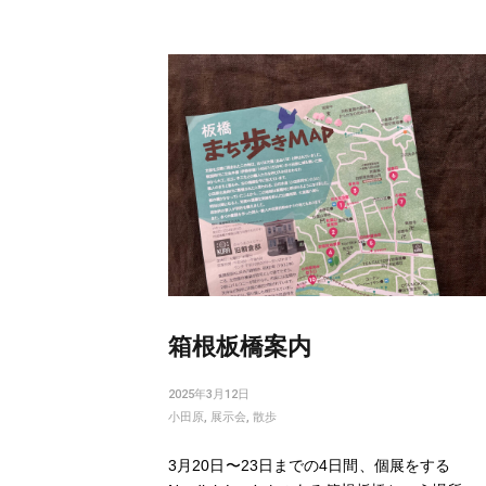
箱根板橋案内
2025年3月12日
小田原
,
展示会
,
散歩
3月20日〜23日までの4日間、個展をする