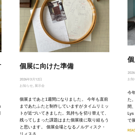
個
す
個展に向けた準備
202
お知
2026年3月12日
お知らせ
,
展示会
今
個展まであと1週間になりました。 今年も直前
た。
s
まであたふたと制作していますがタイムリミッ
間、
田
トが近づいてきました。気持ちを切り替えて、
Ly
く
残ってしまった課題はまた個展後に取り組もう
で
と思います。 個展会場となるノルディスク・
REA
リィスさ…