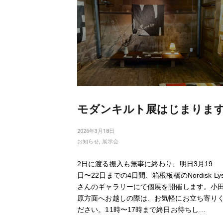
navigation
モダンキルト展はじまりま
2026年3月18日
お知らせ
,
展示会
2日に渡る搬入も無事に終わり、明日3月19
日〜22日までの4日間、箱根板橋のNordisk Ly
さんのギャラリーにて個展を開催します。小
原方面へお越しの際は、お気軽にお立ち寄り
ださい。11時〜17時まで終日お待ちし…