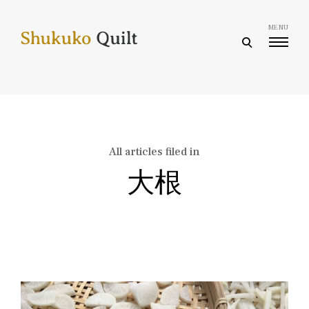
Skip
to
MENU
content
open
search
form
All articles filed in
大根