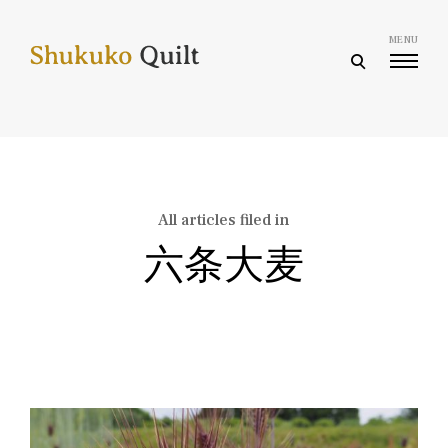
Skip
to
MENU
content
open
search
form
All articles filed in
六条大麦