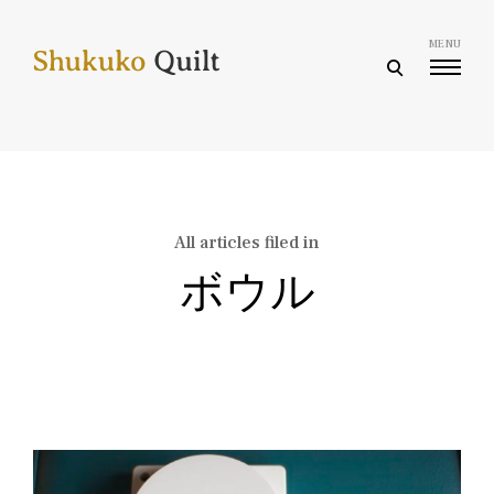
Skip
to
MENU
content
open
search
form
All articles filed in
ボウル