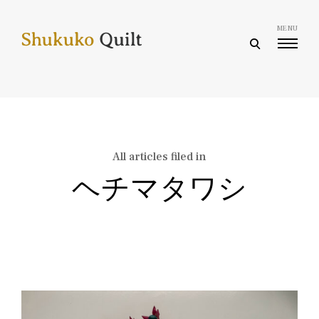
Skip
to
MENU
content
open
search
form
All articles filed in
ヘチマタワシ