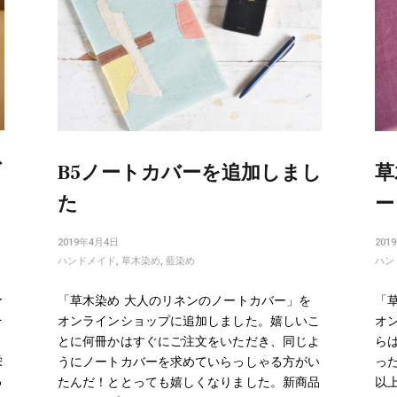
ブ
B5ノートカバーを追加しまし
草
た
ー
2019年4月4日
201
ハンドメイド
,
草木染め
,
藍染め
ハン
ー
「草木染め 大人のリネンのノートカバー」を
「
を
オンラインショップに追加しました。嬉しいこ
オ
とに何冊かはすぐにご注文をいただき、同じよ
ら
栄
うにノートカバーを求めていらっしゃる方がい
っ
る
たんだ！ととっても嬉しくなりました。新商品
以