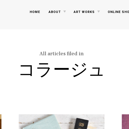
TOGGLE
TOGGLE
HOME
ABOUT
ART WORKS
ONLINE SH
CHILD
CHILD
MENU
MENU
All articles filed in
コラージュ