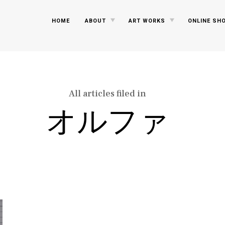
TOGGLE
TOGGLE
HOME
ABOUT
ART WORKS
ONLINE SH
CHILD
CHILD
MENU
MENU
All articles filed in
オルファ