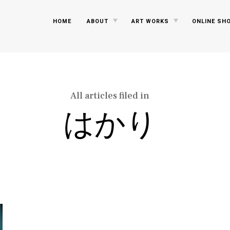
TOGGLE
TOGGLE
HOME
ABOUT
ART WORKS
ONLINE SH
CHILD
CHILD
MENU
MENU
All articles filed in
はかり