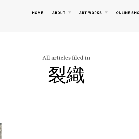
TOGGLE
TOGGLE
HOME
ABOUT
ART WORKS
ONLINE SH
CHILD
CHILD
MENU
MENU
All articles filed in
裂織