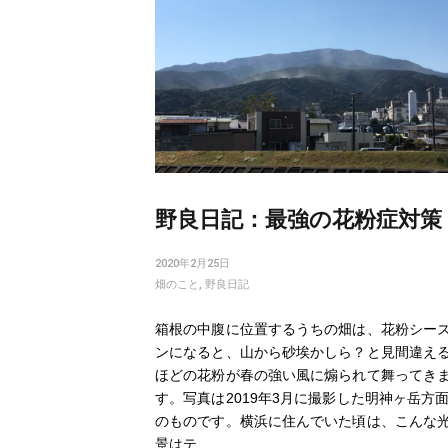
野良日記：最強の花粉症対策
2020年2月25日
畑のこと
,
野良日記
箱根の中腹に位置するうちの畑は、花粉シー
ンになると、山から砂埃かしら？と見間違え
ほどの花粉が春の強い風に煽られて舞ってき
す。写真は2019年3月に撮影した明神ヶ岳方
のものです。横浜に住んでいた頃は、こんな
景はテ…