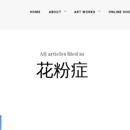
TOGGLE
TOGGLE
HOME
ABOUT
ART WORKS
ONLINE SH
CHILD
CHILD
MENU
MENU
All articles filed in
花粉症