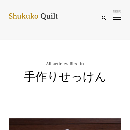
Skip
to
MENU
content
open
search
form
All articles filed in
手作りせっけん