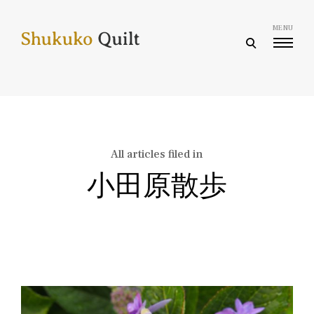
Skip
to
MENU
content
open
search
form
All articles filed in
小田原散歩