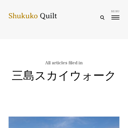
Skip
to
MENU
content
open
search
form
All articles filed in
三島スカイウォーク