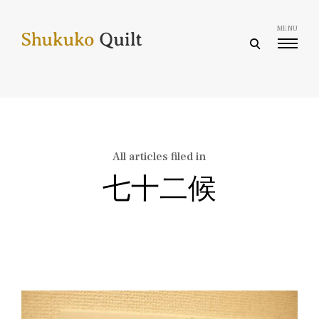
Skip
to
MENU
content
open
search
form
All articles filed in
七十二候