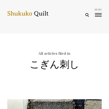
Skip
to
MENU
content
open
search
form
All articles filed in
こぎん刺し