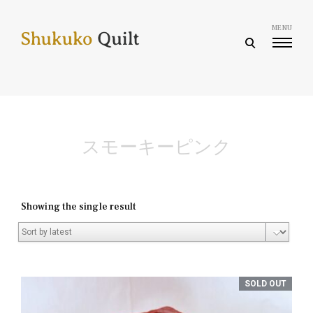
Skip
to
MENU
content
open
search
form
スモーキーピンク
Showing the single result
SOLD OUT